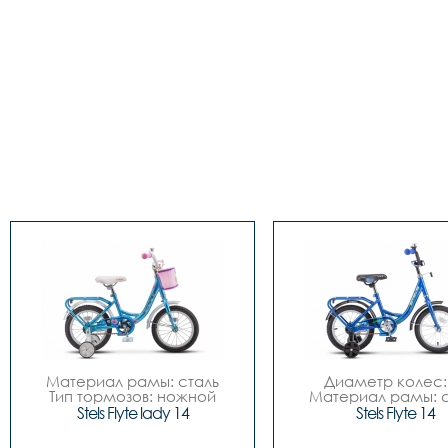
Материал рамы: сталь

Диаметр колес: 
Тип тормозов: ножной

Материал рамы: с
Диаметр колес: 14

Тип тормозов: нож
Stels Flyte lady 14
Stels Flyte 14
Количество скоростей	- 
Количество скоростей
1

1
