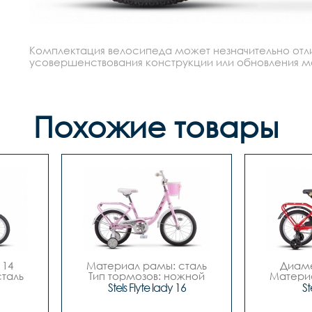
Комплектация велосипеда может незначительно отлич
усовершенствования конструкции или обновления моде
Похожие товары
14

Материал рамы: сталь

Диаме
таль

Тип тормозов: ножной

Материа
ной

Диаметр колес: 16

Тип тор
Stels Flyte lady 16
St
	- 
Количество скоростей	- 
Количеств
1
