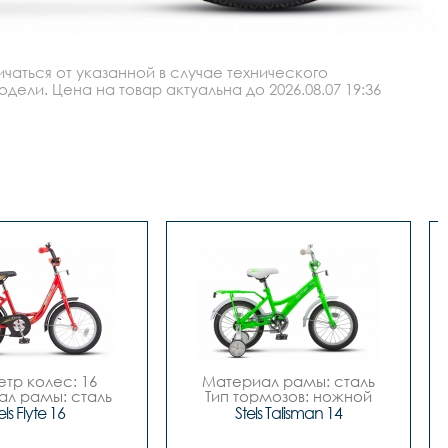
аться от указанной в случае технического
ли. Цена на товар актуальна до 2026.08.07 19:36
тр колес: 16

Материал рамы: сталь

л рамы: сталь

Тип тормозов: ножной

мозов: ножной

Диаметр колес: 14

els Flyte 16
Stels Talisman 14
о скоростей	- 
Количество скоростей	- 
1

1
