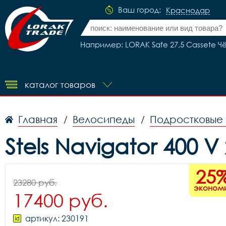
Ваш город:
Краснодар
Например: LORAK Safe 27,5 Cassete Ч
каталог товаров
Главная
Велосипеды
Подростковые
/
/
Stels Navigator 400 
25
23280 руб.
эконом
17400 руб.
артикул: 230191