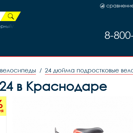
сравнени
ёрный/Зелёный 19р (на рост 171-182)
8-800
 велосипеды
24 дюйма подростковые вел
/
V 24 в Краснодаре
%
ия