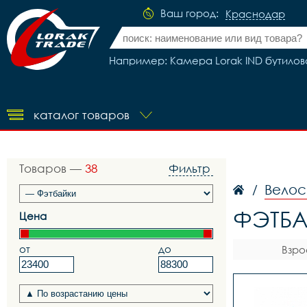
Ваш город:
Краснодар
Например: Камера Lorak IND бутилова
каталог товаров
Товаров —
38
Фильтр
Велос
/
ФЭТБА
Цена
от
до
Взро