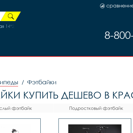
сравнени
я 14*2,1/2,5 AV
8-800
ипеды
Фэтбайки
/
ЙКИ КУПИТЬ ДЕШЕВО В КР
слый фэтбайк
Подростковый фэтбайк