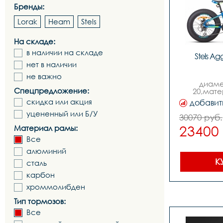
Бренды:
Lorak
Heam
Stels
На складе:
в наличии на складе
Stels Ag
нет в наличии
не важно
диаме
Спецпредложение:
20,мате
алюминий,
скидка или акция
добавит
ди
уцененный или Б/У
механическ
30070 руб.
скоросте
23400
Материал рамы:
рамы ве
11quot,ви
Все
же
алюминий
стальная,с
36т,втулка п
К
сталь
гайка,втулка
гайка,шиф
карбон
tou
хроммолибден
rs36,трещот
трещотка, s
Тип тормозов:
14-28t,тормо
ротор 1
Все
алю