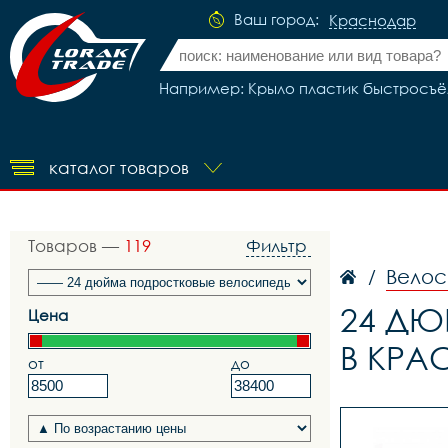
Ваш город:
Краснодар
Например: Крыло пластик быстросъём
каталог товаров
Товаров —
119
Фильтр
Велос
/
24 ДЮ
Цена
В КРА
от
до