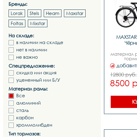
Бренды:
Lorak
Stels
Heam
Maxstar
Foltas
Mixstar
На складе:
MAXSTAR 2
в наличии на складе
Чёрн
нет в наличии
материал р
не важно
тормо
ободной,ди
добавит
Спецпредложение:
24,размеры
скоросте
скидка или акция
12800 руб.
переключат
уцененный или Б/У
8500 
переключат
трещет
Материал рамы:
системастал
звезды7ск.,
Все
картридж 
К
алюминий
ободной,по
одинарный,
сталь
1,выносста
карбон
штырьsteel,вес        
1
хроммолибден
Тип тормозов: