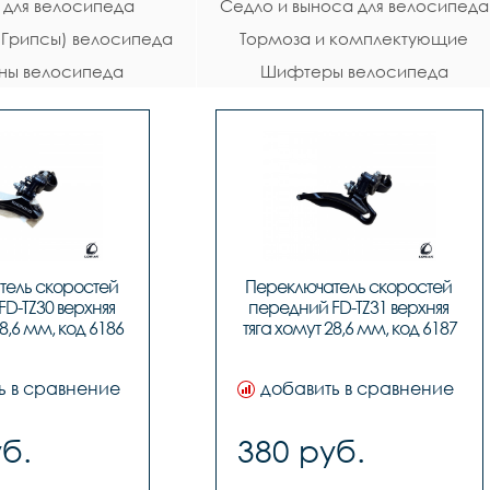
 для велосипеда
Седло и выноса для велосипеда
 (Грипсы) велосипеда
Тормоза и комплектующие
ны велосипеда
Шифтеры велосипеда
велосипеда
ель скоростей 
Переключатель скоростей 
D-TZ30 верхняя 
передний FD-TZ31 верхняя 
28,6 мм, код 6186
тяга хомут 28,6 мм, код 6187
ь в сравнение
добавить в сравнение
б.
380 руб.