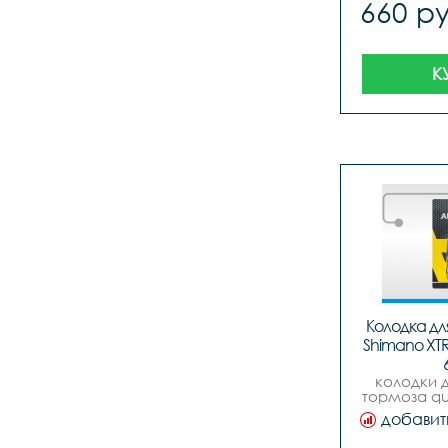
660 ру
К
Колодка для
Shimano XTR 
колодки д
тормоза qu
hj-ds17 shi
добавит
966 saint m8
deore xt 