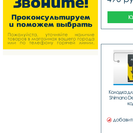
К
Колодка для
Shimano Deo
ко
добавит