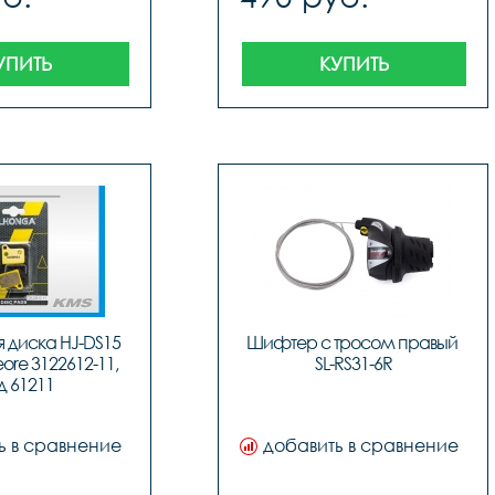
УПИТЬ
КУПИТЬ
 диска HJ-DS15 
Шифтер с тросом правый 
re 3122612-11, 
SL-RS31-6R
д 61211
ь в сравнение
добавить в сравнение