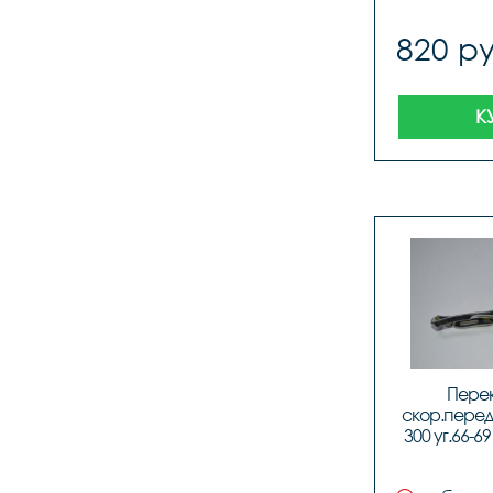
820 ру
К
Перек
скор.перед
300 уг.66-69
31,8