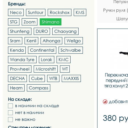
Петухи
Бренды:
Ручки руля
Neco
Suntour
Rockshox
KMS
Шату
STG
Zoom
Shimano
Shunfeng
DURO
Chaoyang
Sram
Kenli
Alhonga
Wellgo
Kenda
Continental
Schwalbe
Wanda Tyre
Lorak
KMC
Prowheel
Microshift
WT
Переключат
DECHA
Cube
WTB
MAXXIS
передний F
тяга хомут 
Heam
Compass
На складе:
добавит
в наличии на складе
нет в наличии
380 ру
не важно
Спецпредложение: