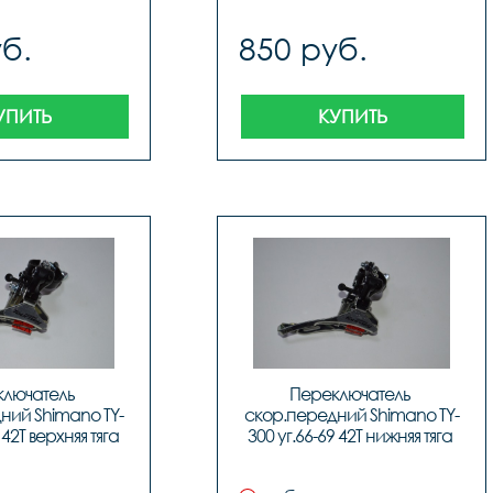
б.
850 руб.
УПИТЬ
КУПИТЬ
лючатель 
Переключатель 
ний Shimano TY-
скор.передний Shimano TY-
 42Т верхняя тяга 
300 уг.66-69 42Т нижняя тяга 
, код 6146
31,8 X89008, код 6059