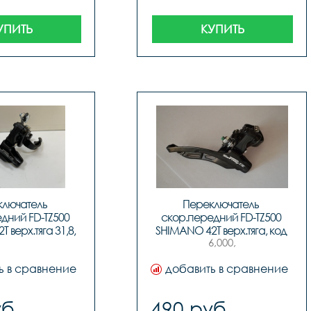
УПИТЬ
КУПИТЬ
лючатель 
Переключатель 
дний FD-TZ500 
скор.передний FD-TZ500 
верх.тяга 31,8, 
SHIMANO 42T верх.тяга, код 
6,000,
д 6119
6097
ь в сравнение
добавить в сравнение
б.
490 руб.