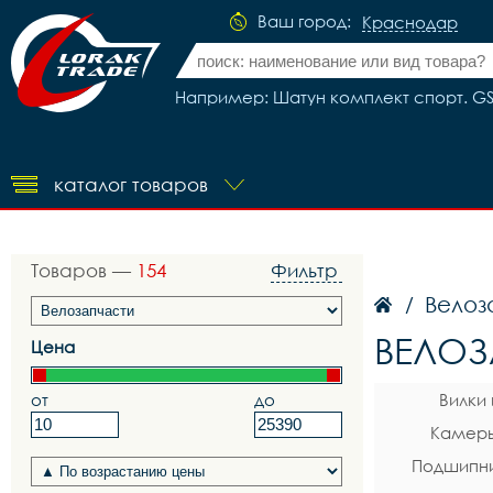
Ваш город:
Краснодар
Например: Шатун комплект спорт. GS-S
каталог товаров
Товаров —
154
Фильтр
Велоз
/
ВЕЛОЗ
Цена
от
до
Вилки
Камеры
Подшипни