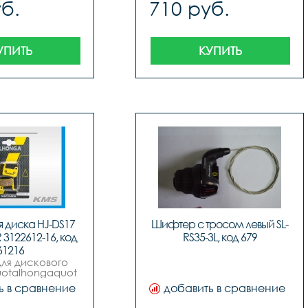
б.
710 руб.
УПИТЬ
КУПИТЬ
 диска HJ-DS17 
Шифтер с тросом левый SL-
3122612-16, код 
RS35-3L, код 679
61216
ля дискового 
otalhongaquot 
mano xtr m965  
ь в сравнение
добавить в сравнение
00  hone m601  
m765  lx m858 