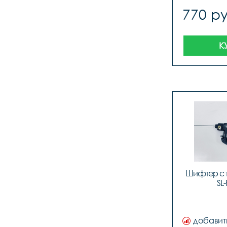
calipers
770 ру
блисте
К
Шифтер с 
SL
добавит