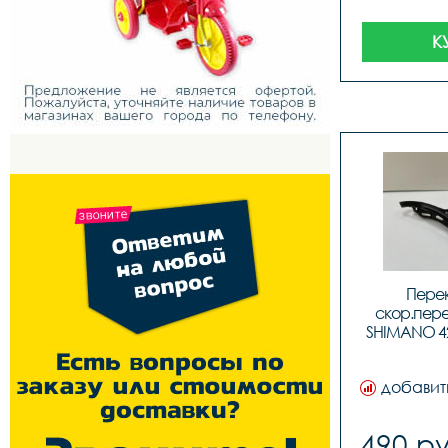
К
Перек
скор.пере
SHIMANO 42T 
ко
добавит
490 ру