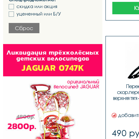
скидка или акция
К
уцененный или Б/У
Сброс
Перек
скор.пере
верхняя тяг
добавит
490 ру