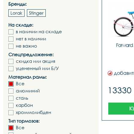
Бренды:
Lorak
Stinger
На складе:
в наличии на складе
нет в наличии
Forward 
не важно
Спецпредложение:
скидка или акция
уцененный или Б/У
добавит
Материал рамы:
Все
13330
алюминий
сталь
карбон
К
хроммолибден
Тип тормозов:
Все