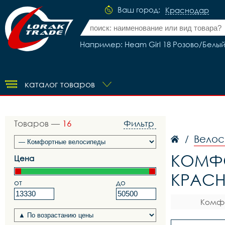
Ваш город:
Краснодар
Например: Heam Girl 18 Розово/Белы
каталог товаров
Товаров —
16
Фильтр
Велос
/
КОМФО
Цена
КРАС
от
до
Комфо