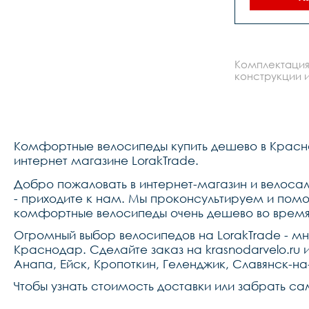
переключат
m310 alt
тормоз tek
di
гидравлич
тормоз tek
Комплектация
disc 160 г
,манет
конструкции и
m315,шат
allo
170mm,кар
картридж,
shiman
кассета
Комфортные велосипеды купить дешево в Красн
промах
chaoya
интернет магазине LorakTrade.
h5113,обо
18 28,цепьkm
Добро пожаловать в интернет-магазин и велоса
alloy 640w,
- приходите к нам. Мы проконсультируем и пом
регули
углу,подсе
комфортные велосипеды очень дешево во время
lor
27.2*30
Огромный выбор велосипедов на LorakTrade - м
колонка ne
Краснодар. Сделайте заказ на krasnodarvelo.r
6752,пед
Анапа, Ейск, Кропоткин, Геленджик, Славянск-на
Чтобы узнать стоимость доставки или забрать са