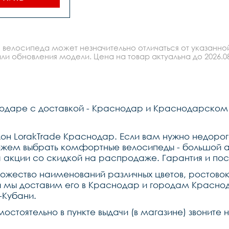
ель shimano rd-
us,передний 
tro m285 hydr. 
sc 160 
еский,задний 
tro m285 hydr. 
 велосипеда может незначительно отличаться от указанно
идравлический 
ки shimano-
ли обновления модели. Цена на товар актуальна до 2026.08
уны prowheel 
y 283848 
етка neco 910 
задние звезды 
o hg200-8 
,втулки на 
одаре с доставкой - Краснодар и Краснодарском
,покрышки 
ng 28*1.75 
да двойной da-
c z8,руль lorak 
лон LorakTrade Краснодар. Если вам нужно недор
вынос tds-zoom 
ожем выбрать комфортные велосипеды - большой а
руемый по 
дельный штырь 
 акции со скидкой на распродаже. Гарантия и пос
ak alloy 
0mm,рулевая 
ножество наименований различных цветов, ростово
co,седло lorak 
u и мы доставим его в Краснодар и городам Красн
али alloy 976
-Кубани.
мостоятельно в пункте выдачи (в магазине) звонит