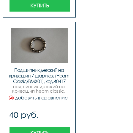
КУПИТЬ
Подшипник детский на 
кривошип 7 шариков (Heam 
Classic/BMX01), код.40417
подшипник детский на 
кривошип heam classic, 
код.40417
добавить в сравнение
40 руб.
КУПИТЬ