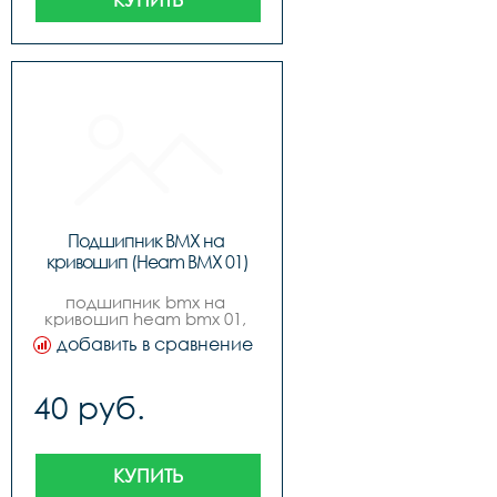
Подшипник BMX на 
кривошип (Heam BMX 01)
подшипник bmx на 
кривошип heam bmx 01, 
код.40418
добавить в сравнение
40 руб.
КУПИТЬ