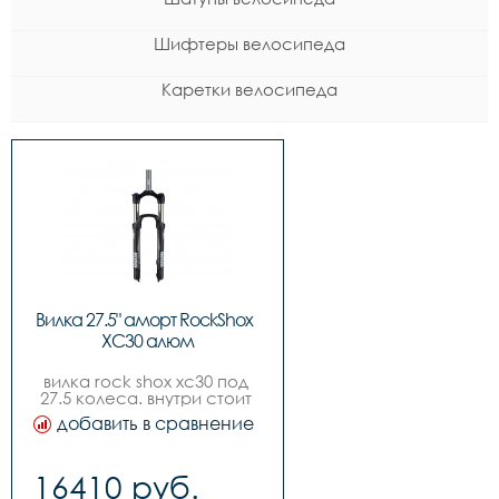
Шифтеры велосипеда
Каретки велосипеда
Вилка 27.5" аморт RockShox  
XC30 алюм
вилка rock shox xc30 под 
27.5 колеса. внутри стоит 
пружина средней 
добавить в сравнение
жесткости medium. имеет 
ряд настроек для 
оптимальной езды.
16410 руб.