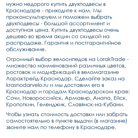
нужно недорого купить двухподвесы в
обод 40мм,цепьkmc 
x10,руль zoom alloy 
Краснодаре - приходите к нам. Мы
760w*2.2t ,вынос 
проконсультируем и поможем выбрать
z28.6*31.8mm  e:40mm  
h:40mm,подседельный 
двухподвесы - большой ассортимент и
штырь 30,9*350,рулевая 
доступная цена. Купить двухподвесы очень
колонка neco на промах 
дешево во время акции со скидкой на
коническая,седло lorak 
полиуретан,педали alloy 
распродаже. Гарантия и постгарантийное
wellgo
обслуживание.
Огромный выбор велосипедов на LorakTrade -
множество наименований различных цветов,
ростовок и модификаций в веломагазине
Лорактрейд-Краснодар. Сделайте заказ на
krasnodarvelo.ru и мы доставим его в
Краснодар и городам Краснодарском крае:
Сочи, Новороссийск, Армавир, Анапа, Ейск,
Кропоткин, Геленджик, Славянск-на-Кубани.
Чтобы узнать стоимость доставки или забрать
самостоятельно в пункте выдачи (в магазине)
звоните нам по телефону в Краснодаре.