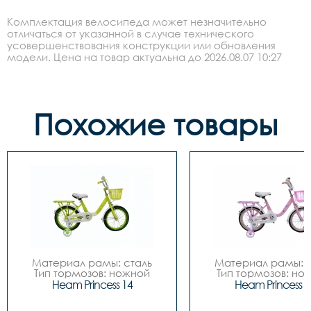
Комплектация велосипеда может незначительно
отличаться от указанной в случае технического
усовершенствования конструкции или обновления
модели. Цена на товар актуальна до 2026.08.07 10:27
Похожие товары
Материал рамы: сталь

Материал рамы: с
Тип тормозов: ножной

Тип тормозов: нож
Диаметр колес: 14

Диаметр колес: 
Heam Princess 14
Heam Princess 1
Цвета		Зелёный-
Цвета		Зелёный-
белый, Розовый-белый

белый, Розовый-бе