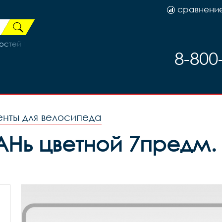
сравнени
тей правая ST-EF 41-6R, код 657
8-800
нты для велосипеда
Нь цветной 7предм. 3