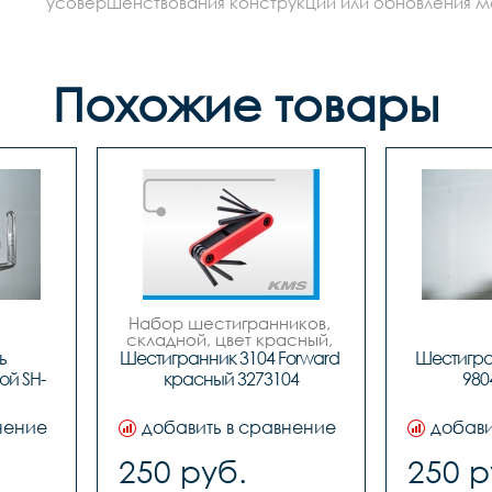
усовершенствования конструкции или обновления моде
Похожие товары
Набор шестигранников, 
складной, цвет красный, 
шестигранники 2/3/4/5/6 
 
Шестигранник 3104 Forward 
Шестигранн
мм, плоская и крестовая 
ой SH-
красный 3273104
980
отвертка.

Назад
нение
добавить в сравнение
добави
250 руб.
250 р