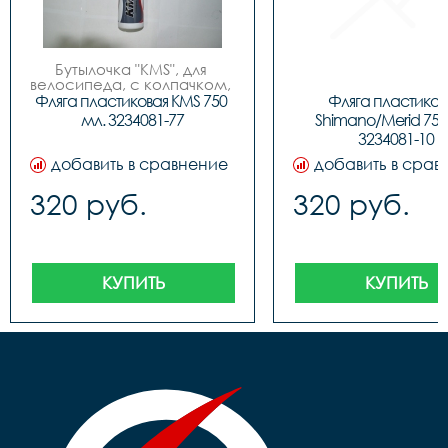
Бутылочка "KMS", для 
велосипеда, с колпачком, 
пластиковая, 750мл, 3 
Фляга пластиковая KMS 750 
Фляга пластикова
цвета (бело/синие, бело/
мл. 3234081-77
Shimano/Merid 750 
красные, бело/зеленые), 
3234081-10
фирменный дизайн.
добавить в сравнение
добавить в срав
320 руб.
320 руб.
КУПИТЬ
КУПИТЬ