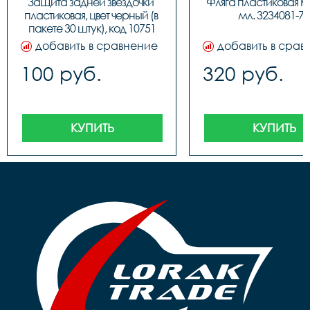
пластиковая, 750мл
Защита задней звездочки 
Фляга пластиковая KM
цвета (бело/синие,
пластиковая, цвет черный (в 
мл. 3234081-77
красные, бело/зеле
пакете 30 штук), код 10751
фирменный диза
добавить в сравнение
добавить в срав
100 руб.
320 руб.
КУПИТЬ
КУПИТЬ