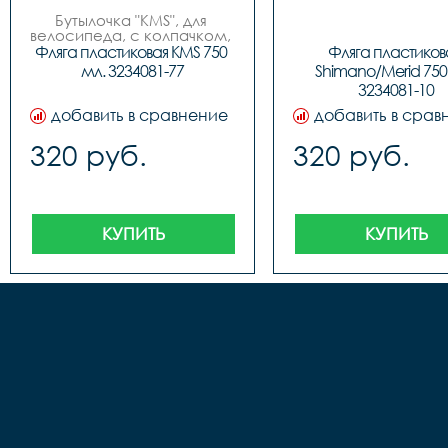
Бутылочка "KMS", для 
велосипеда, с колпачком, 
пластиковая, 750мл, 3 
Фляга пластиковая KMS 750 
Фляга пластикова
цвета (бело/синие, бело/
мл. 3234081-77
Shimano/Merid 750 
красные, бело/зеленые), 
3234081-10
фирменный дизайн.
добавить в сравнение
добавить в срав
320 руб.
320 руб.
КУПИТЬ
КУПИТЬ