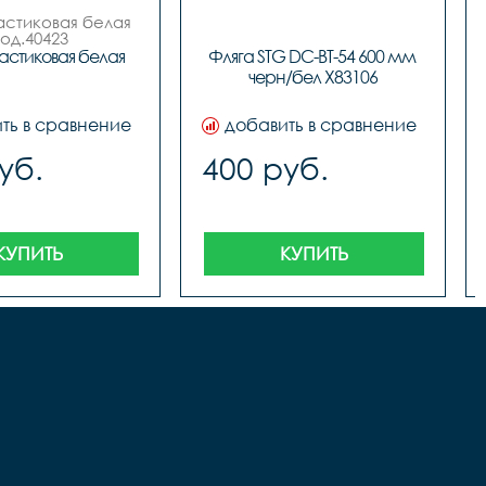
астиковая белая

код.40423
астиковая белая
Фляга STG DC-BT-54 600 мм 
черн/бел X83106
ть в сравнение
добавить в сравнение
уб.
400 руб.
КУПИТЬ
КУПИТЬ