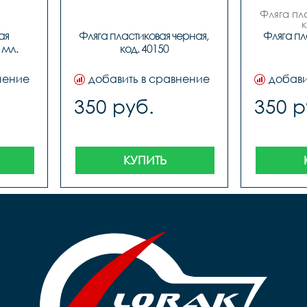
Фляга пл
 
я 
Фляга пластиковая черная, 
Фляга пл
мл. 
код. 40150
нение
добавить в сравнение
добави
350 руб.
350 р
КУПИТЬ