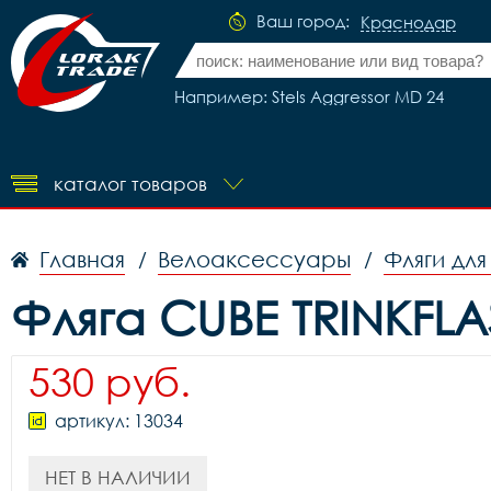
Ваш город:
Краснодар
Например: Stels Aggressor MD 24
каталог товаров
Главная
Велоаксессуары
Фляги дл
/
/
Фляга CUBE TRINKFLA
530 руб.
артикул: 13034
НЕТ В НАЛИЧИИ