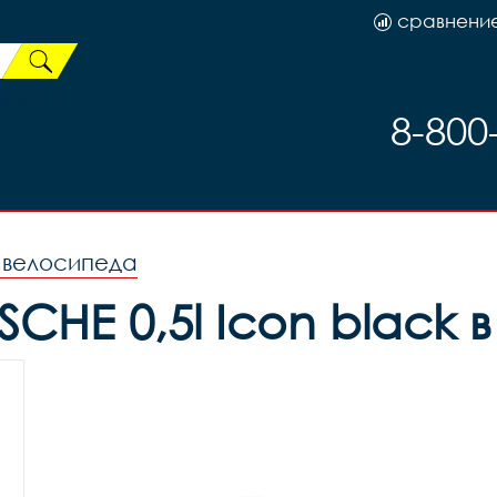
сравнени
8-800
я велосипеда
SCHE 0,5l Icon black