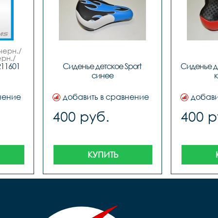
черн./
ерн./
DEL.
211601
Сиденье детское Sport 
Сиденье д
синее
к
нение
добавить в сравнение
добави
400 руб.
400 р
КУПИТЬ