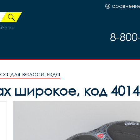
сравнени
овая 1/8 Disk, код 33170
8-800
оса для велосипеда
х широкое, код 401