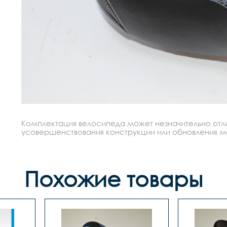
Комплектация велосипеда может незначительно отлич
усовершенствования конструкции или обновления моде
Похожие товары