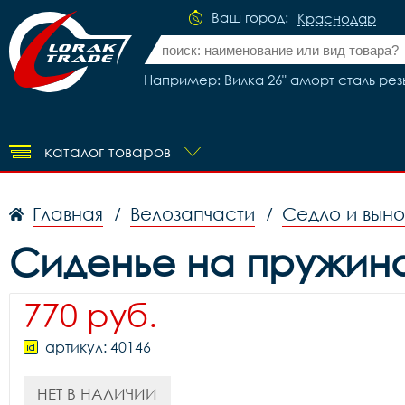
Ваш город:
Краснодар
Например: Вилка 26" аморт сталь резьб
каталог товаров
Главная
Велозапчасти
Седло и вын
/
/
Сиденье на пружина
770 руб.
артикул: 40146
НЕТ В НАЛИЧИИ