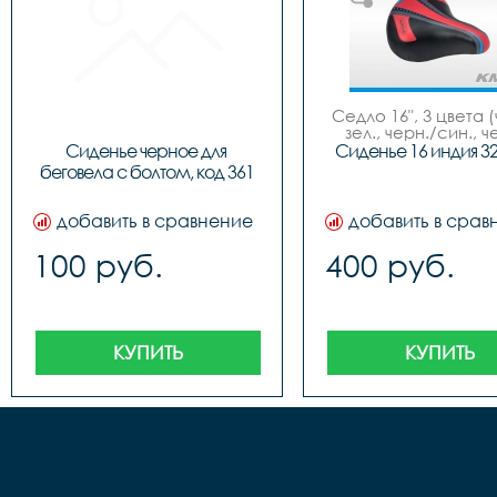
Седло 16", 3 цвета (
зел., черн./син., ч
красн.), NEW MO
Сиденье черное для 
Сиденье 16 индия 3
беговела с болтом, код 361
добавить в сравнение
добавить в срав
100 руб.
400 руб.
КУПИТЬ
КУПИТЬ