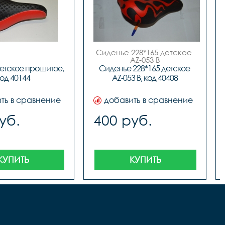
Сиденье 228*165 детское 
AZ-053 B

 код.40408
етское прошитое, 
Сиденье 228*165 детское 
од 40144
AZ-053 B, код 40408
ть в сравнение
добавить в сравнение
уб.
400 руб.
КУПИТЬ
КУПИТЬ