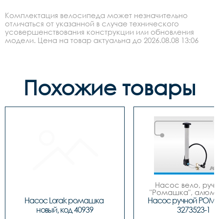
Комплектация велосипеда может незначительно
отличаться от указанной в случае технического
усовершенствования конструкции или обновления
модели. Цена на товар актуальна до 2026.08.08 13:06
Похожие товары
Насос вело, ручно
"Ромашка", алюмин
обратным толст
Насос Lorak ромашка 
Насос ручной РОМ
штоком, шланг 
новый, код 40939
3273523-1
наконечнико