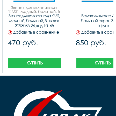
Звонок для велосипеда 
"KMS", медный, большой, 5 
цветов (син/черн, красн/
Звонок для велосипеда KMS, 
Велокомпьютер AS
черн, золот/черн, бело/
медный, большой, 5 цветов 
большой экран 330
черн, черн/черн), инд. 
3293035-24, код 10165
11функ.
упак. (блистер).
добавить в сравнение
добавить в срав
470 руб.
850 руб.
КУПИТЬ
КУПИТЬ