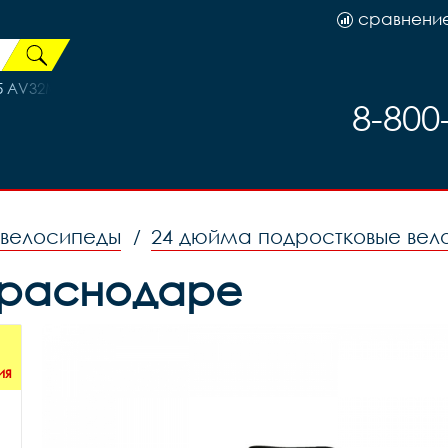
сравнени
5 AV32MM, код 16501
8-800
 велосипеды
24 дюйма подростковые вел
/
 Краснодаре
ия