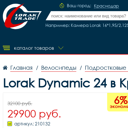
Ваш город:
Краснодар
Например: Камера Lorak 16*1,95/2,12
каталог товаров
Главная
Велосипеды
Подростковые
/
/
Lorak Dynamic 24 в
6%
32100 руб.
эконом
29900 руб.
артикул: 210132