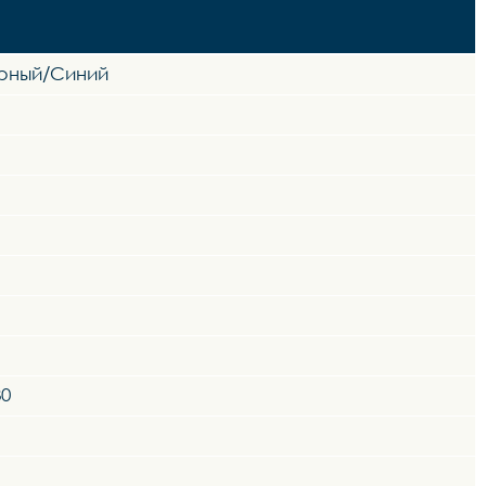
ёрный/Синий
80