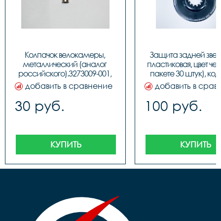
Колпачок велокамеры, 
Защита задней звезд
металлический (аналог 
пластиковая, цвет чер
российского).3273009-001, 
пакете 30 штук), код
код 327300
добавить в сравнение
добавить в срав
30 руб.
100 руб.
КУПИТЬ
КУПИТЬ