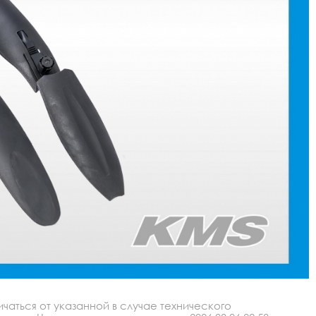
аться от указанной в случае технического