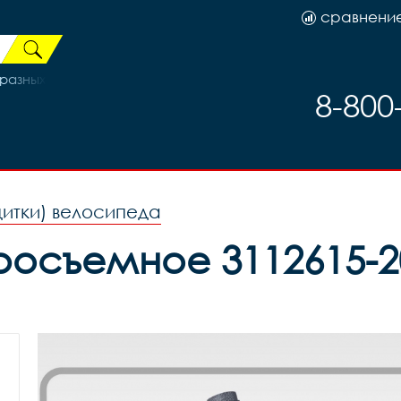
сравнени
зных цвет.+креп.на руль 3234087-16
8-800
щитки) велосипеда
осъемное 3112615-20