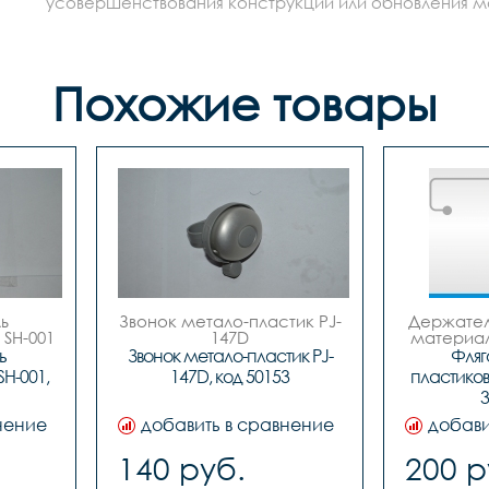
усовершенствования конструкции или обновления моде
Похожие товары
 
Звонок метало-пластик PJ-
Держатель
SH-001

147D

материал 
 код. 50153
 
Звонок метало-пластик PJ-
Фляг
H-001, 
147D, код 50153
пластиков
3
нение
добавить в сравнение
добави
140 руб.
200 р