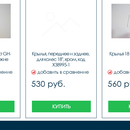
т GH-
Крылья, переднее и заднее, 
Крылья 18
кие 
для колес 18", хром, код 
Х38995-1
нение
добавить в сравнение
добави
530 руб.
560 р
КУПИТЬ