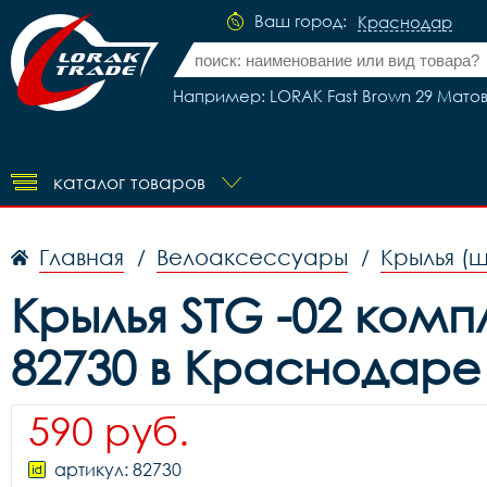
Ваш город:
Краснодар
Например: LORAK Fast Brown 29 Матов
каталог товаров
Главная
Велоаксессуары
Крылья (
/
/
Крылья STG -02 компл
82730 в Краснодаре
590 руб.
артикул: 82730