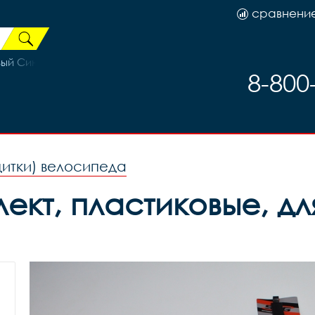
сравнени
ый Синий рама 21 (на рост 183-190)
8-800
щитки) велосипеда
ект, пластиковые, дл