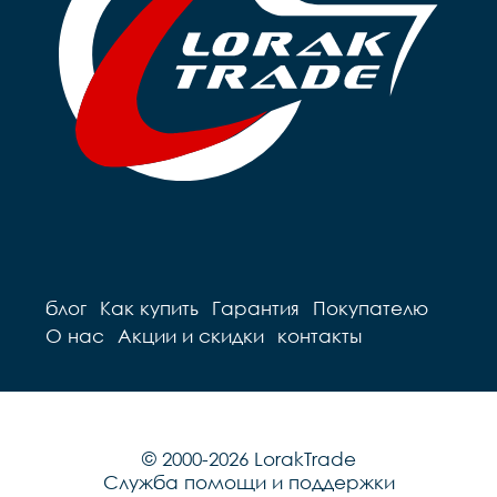
Седло		детское на 
пружинах

пружинах

Педали		Пластиковые

Педали		Пластиковые

Подседельный штырь	
Подседельный штырь		
сталь

сталь

Вес		10.2 к
Вес		9.7 кг
блог
Как купить
Гарантия
Покупателю
О нас
Акции и скидки
контакты
© 2000-2026 LorakTrade
Служба помощи и поддержки