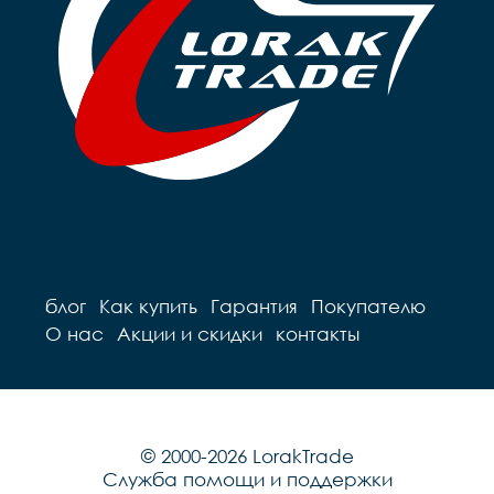
Седло		детское на 
пружинах

пружинах

Педали		Пластиковые

Педали		Пластиковые

Подседельный штырь	
Подседельный штырь		
сталь

сталь

Вес		10.2 к
Вес		9.7 кг
блог
Как купить
Гарантия
Покупателю
О нас
Акции и скидки
контакты
© 2000-2026 LorakTrade
Служба помощи и поддержки