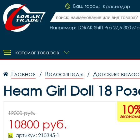
Ваш город:
Краснодар
Например: LORAK Shift Pro 27,5-300 М
каталог товаров
Главная
Велосипеды
Детские вело
/
/
Heam Girl Doll 18 Р
10
12000 руб.
эконом
10800 руб.
артикул: 210345-1