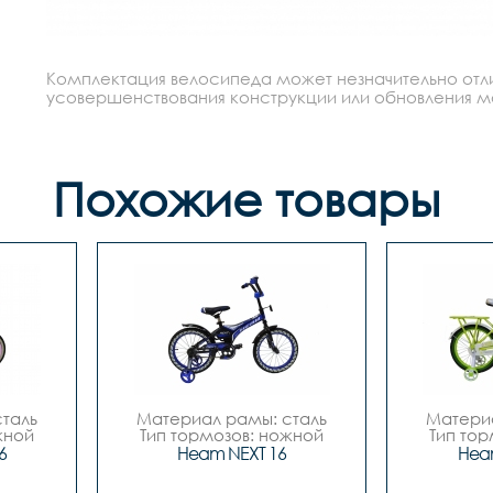
Комплектация велосипеда может незначительно отлич
усовершенствования конструкции или обновления моде
Похожие товары
таль

Материал рамы: сталь

Материа
ной

Тип тормозов: ножной

Тип тор
16

Диаметр колес: 16

Диаме
6
Heam NEXT 16
Heam
Цвета		Чёрный-
Цвета		Зелёный-
лый

синий, Чёрный-зелёный, 
белый, 