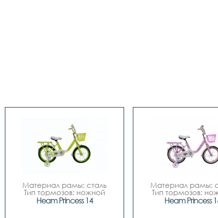
Материал рамы: сталь

Материал рамы: с
Тип тормозов: ножной

Тип тормозов: нож
Диаметр колес: 14

Диаметр колес: 
Heam Princess 14
Heam Princess 1
Цвета		Зелёный-
Цвета		Зелёный-
белый, Розовый-белый

белый, Розовый-бе