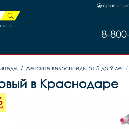
сравнени
атовый Зелёный рама 18 (на рост 165-179)
8-800
сипеды
Детские велосипеды от 5 до 9 лет (
/
озовый в Краснодаре
%
ия