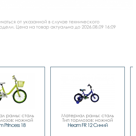
аться от указанной в случае технического
ли. Цена на товар актуальна до 2026.08.09 16:09
л рамы: сталь

Материал рамы: сталь

мозов: ножной

Тип тормозов: ножной

тр колес: 18

Диаметр колес: 12

 Princess 18
Heam FR 12 Синий
Цвет: Синий		

Розовый-белый

Вилка		сталь
