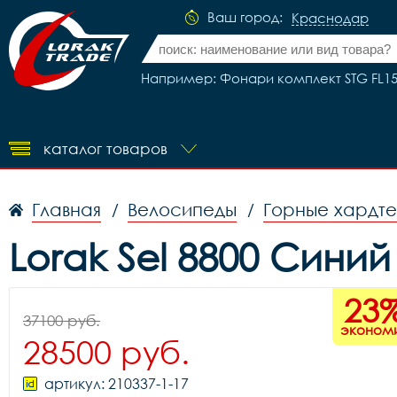
Ваш город:
Краснодар
Например: Фонари комплект STG FL158
каталог товаров
Главная
Велосипеды
Горные хардт
/
/
Lorak Sel 8800 Сини
23
37100 руб.
эконом
28500 руб.
артикул: 210337-1-17