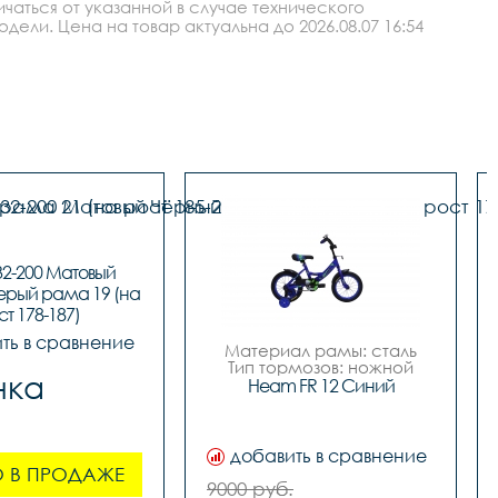
аться от указанной в случае технического
ли. Цена на товар актуальна до 2026.08.07 16:54
2-200 Матовый 
рый рама 19 (на 
ст 178-187)
ть в сравнение
Материал рамы: сталь

Тип тормозов: ножной

нка
Диаметр колес: 12

Heam FR 12 Синий
Цвет: Синий		

Вилка		сталь

Задний переключатель		
-

добавить в сравнение
Передний переключатель		
 В ПРОДАЖЕ
-

9000 руб.