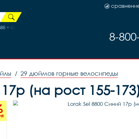
сравнени
8 + USB X95142
8-800
ейлы
29 дюймов горные велосипеды
/
й 17р (на рост 155-17
%
ия