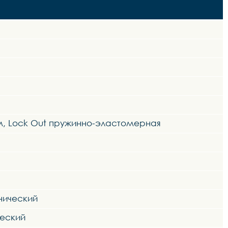
мм, Lock Out пружинно-эластомерная
нический
ческий