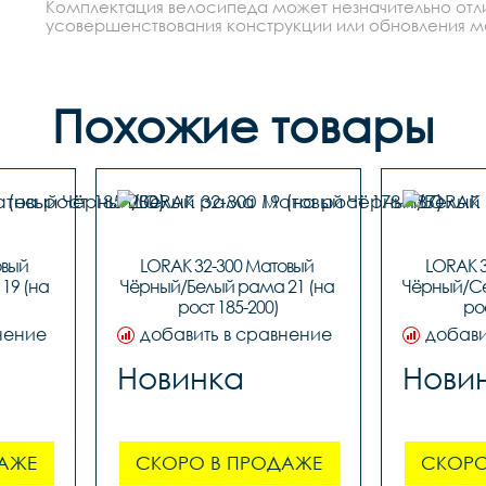
Комплектация велосипеда может незначительно отлич
усовершенствования конструкции или обновления моде
Похожие товары
вый 
LORAK 32-300 Матовый 
LORAK 3
9 (на 
Чёрный/Белый рама 21 (на 
Чёрный/Се
рост 185-200)
ро
нение
добавить в сравнение
добави
Новинка
Нови
АЖЕ
СКОРО В ПРОДАЖЕ
СКОРО