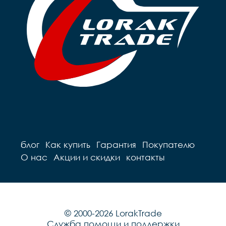
Грипсы		цветные

Седло		детское на 
Седло		детское на 
пружинах

пружинах

Педали		Пластиковые

Педали		Пластиковые

Подседельный штырь	
Подседельный штырь		
сталь

сталь

Вес		10.2 к
Вес		9.7 кг
блог
Как купить
Гарантия
Покупателю
О нас
Акции и скидки
контакты
© 2000-2026 LorakTrade
Служба помощи и поддержки