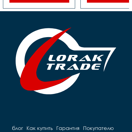
Каретка		 
Каретка		 
картридж

картридж

Тормоза		 задний- 
Тормоза		 задний- 
ножной, передний-ручной

ножной, передний-р
Покрышки		14**2,125

Покрышки		16*2,125

Втулки		сталь

Обода		сталь черные

Обода		сталь черные

Рулевая		резьбовая

Рулевая		резьбовая

Вынос		сталь

Вынос		сталь

Руль		steel 

Руль		steel 

Грипсы		цветные

Грипсы		цветные

Седло		детское на 
Седло		детское на 
пружинах

пружинах

Педали		Пластиковые

Педали		Пластиковые

Подседельный штырь	
Подседельный штырь		
сталь

сталь

Вес		10.2 к
Вес		9.7 кг
блог
Как купить
Гарантия
Покупателю