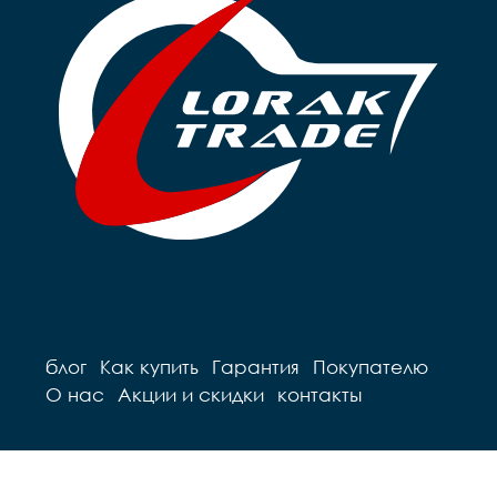
Рулевая		резьбовая

Вынос		сталь

Вынос		сталь

Руль		steel 

Руль		steel 

Грипсы		цветные

Грипсы		цветные

Седло		детское на 
Седло		детское на 
пружинах

пружинах

Педали		Пластиковые

Педали		Пластиковые

Подседельный штырь	
Подседельный штырь		
сталь

сталь

Вес		10.2 к
Вес		9.7 кг
блог
Как купить
Гарантия
Покупателю
О нас
Акции и скидки
контакты