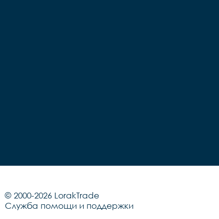
Грипсы		цветные

Седло		детское на 
Седло		детское на 
пружинах

пружинах

Педали		Пластиковые

Педали		Пластиковые

Подседельный штырь	
Подседельный штырь		
сталь

сталь

Вес		10.2 к
Вес		9.7 кг
© 2000-2026 LorakTrade
Служба помощи и поддержки