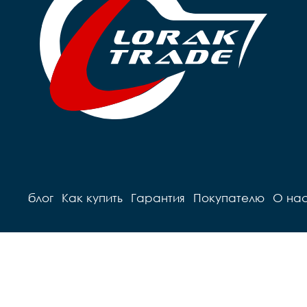
Руль		steel 

Седло		детское на 
Грипсы		black

п
Седло		детское Sport

Педали		Пластиковые

	
Педали		Пластиковые

Подседель
Подседельный штырь		
г
сталь

Вес		9,8 кг
блог
Как купить
Гарантия
Покупателю
О на