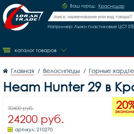
Ваш город:
Краснодар
Например: Лыжи пластиковые ЦСТ STE
каталог товаров
Главная
Велосипеды
Горные хардт
/
/
Heam Hunter 29 в К
20
30400 руб.
эконом
24200 руб.
артикул: 210270