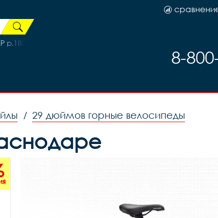
сравнени
P р.180
8-800
ейлы
29 дюймов горные велосипеды
/
раснодаре
%
ия