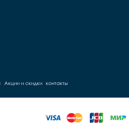
Седло		детское

ружинах

Педали		Пластиковые

Подседельный штырь		
ный штырь		
сталь

сталь

Вес		- кг
Вес		11 кг
с
Акции и скидки
контакты