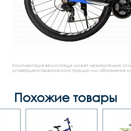
Комплектация велосипеда может незначительно отлич
усовершенствования конструкции или обновления моде
Похожие товары