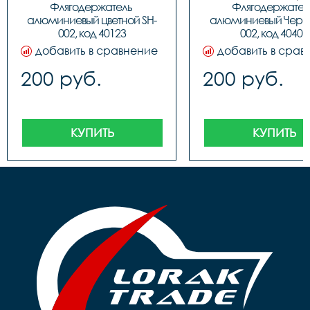
002

Флягодержатель 
Флягодержатель
 код. 40401
алюминиевый цветной SH-
алюминиевый Черны
002, код 40123
002, код 40401
добавить в сравнение
добавить в срав
200 руб.
200 руб.
КУПИТЬ
КУПИТЬ