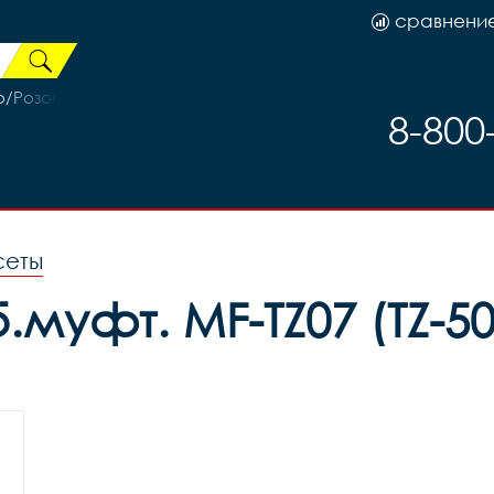
сравнени
о/Розовый
8-800
сеты
муфт. MF-TZ07 (TZ-500