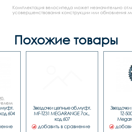
Комплектация велосипеда может незначительно отлич
усовершенствования конструкции или обновления моде
Похожие товары
. 
телем 
от 
муфт. 
Звездочки цепные об.муфт. 
Звездочки
ии 
 код 604
MF-TZ31 MEGARANGE 7ск., 
TZ-500
ка 
код 607
Megara
ом из 
д, 
нение
добавить в сравнение
добави
вом 