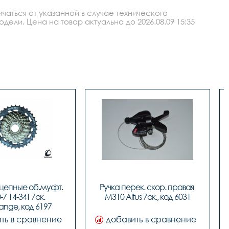
аться от указанной в случае технического
ли. Цена на товар актуальна до 2026.08.09 15:35
 цепные об.муфт. 
Ручка перек. скор. правая 
-7 14-34T 7ск. 
M310 Altus 7ск., код 6031
nge, код 6197
ть в сравнение
добавить в сравнение