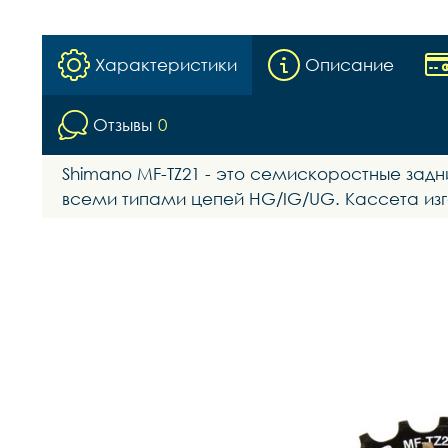
Характеристики
Описание
Отзывы
0
Shimano MF-TZ21 - это семискоростные задн
всеми типами цепей HG/IG/UG. Кассета изго