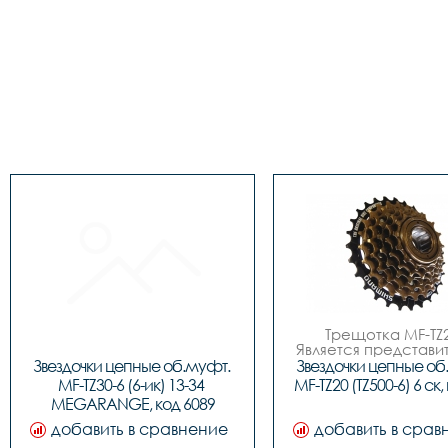
Трещотка MF-TZ20
Является представи
комплектующих 
Звездочки цепные об.муфт. 
Звездочки цепные об.
японской компан
MF-TZ30-6 (6-ик) 13-34 
MF-TZ20 (TZ500-6) 6 ск,
Shimano. Трещот
MEGARANGE, код 6089
представлена набор
6-ти ведомых звез
добавить в сравнение
добавить в срав
которые посредст