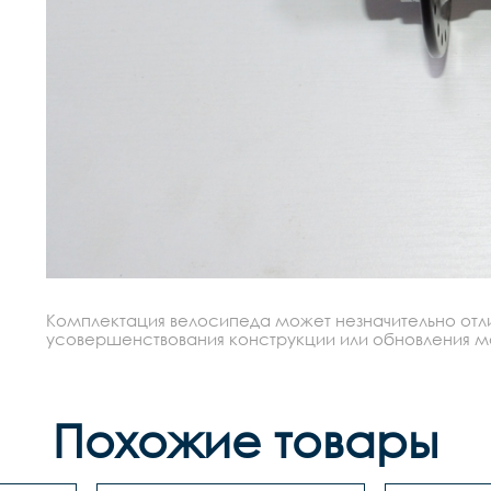
Комплектация велосипеда может незначительно отлич
усовершенствования конструкции или обновления моде
Похожие товары