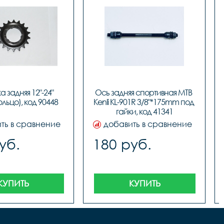
а задняя 12"-24" 
Ось задняя спортивная MTB 
ольцо), код 90448
Kenli KL-901R 3/8"*175mm под 
гайки, код 41341
ть в сравнение
добавить в сравнение
уб.
180 руб.
КУПИТЬ
КУПИТЬ