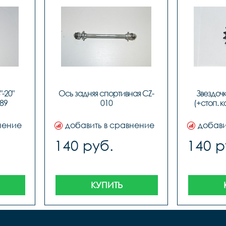
-20" 
Ось задняя спортивная CZ-
Звездочк
89
010
(+стоп. к
нение
добавить в сравнение
добави
140 руб.
140 р
КУПИТЬ