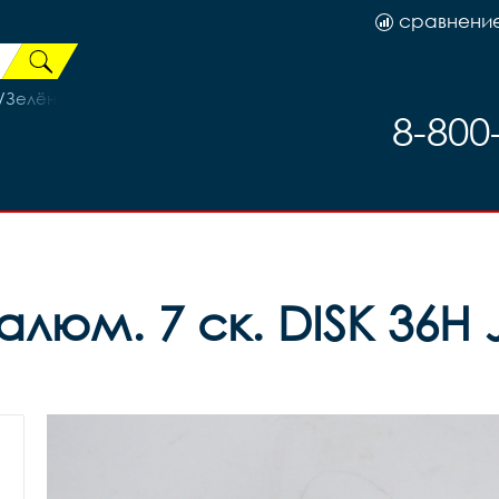
сравнени
Зелёный рама 17 (на рост 155-173)
8-800
алюм. 7 ск. DISK 36H