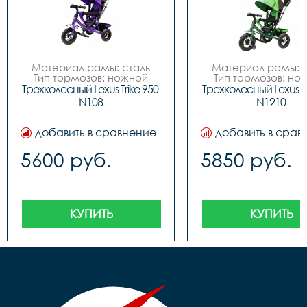
Материал рамы: сталь

Материал рамы: с
Тип тормозов: ножной

Тип тормозов: нож
Диаметр колес: 10

Диаметр колес: 
Трехколесный Lexus Trike 950 
Трехколесный Lexus Tri
Обод	N/A

Обод	Алюминий

N108
N1210
Вилка	Жесткая

Вилка	Жёсткая

добавить в сравнение
добавить в срав
5600 руб.
5850 руб.
КУПИТЬ
КУПИТЬ