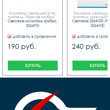
Колпачок светящийся на 
Колпачок светящийс
ниппель, "Круглая трубка", 
ниппель, красный/с
инд. упак. блистер
JY-503 (пара), упак
Светлячок на нипель трубка. 
Светлячок 3264100 JY-5
блистер
3264701
3264100
добавить в сравнение
добавить в срав
190 руб.
240 руб.
КУПИТЬ
КУПИТЬ