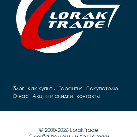
Крылья	- Есть

Педали	- Пластик

Вес	- 9.76 кг
блог
Как купить
Гарантия
Покупателю
О нас
Акции и скидки
контакты
© 2000-2026 LorakTrade
Служба помощи и поддержки