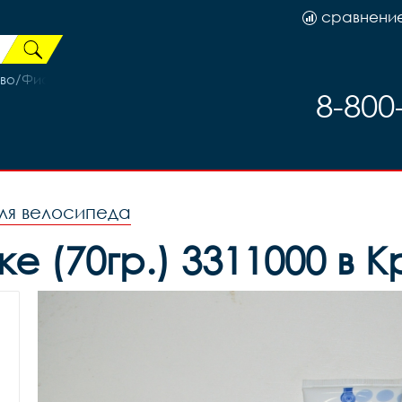
сравнени
зово/Фиолетовый
8-800
ля велосипеда
е (70гр.) 3311000 в