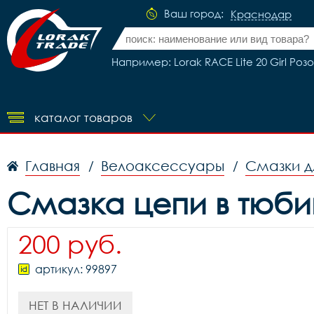
Ваш город:
Краснодар
Например: Lorak RACE Lite 20 Girl Ро
каталог товаров
Главная
Велоаксессуары
Смазки д
/
/
Смазка цепи в тюбик
200 руб.
артикул: 99897
НЕТ В НАЛИЧИИ