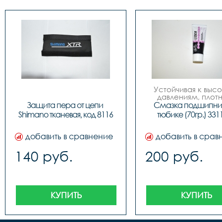
Устойчивая к высо
давлениям, плотна
водостойкая. Обла
Защита пера от цепи 
Смазка подшипнико
отличной механичес
Shimano тканевая, код 8116
тюбике (70гр.) 331
химической 
стабильностью, сохр
водостойкость даж
добавить в сравнение
добавить в срав
кипящей воде.
Применяется для см
140 руб.
200 руб.
подшипников каче
(рулевые колонки, вт
тормозные ручки)
скольжения и рыча
механизмов. Тюбик
КУПИТЬ
КУПИТЬ