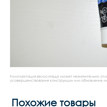
Комплектация велосипеда может незначительно отлич
усовершенствования конструкции или обновления моде
Похожие товары