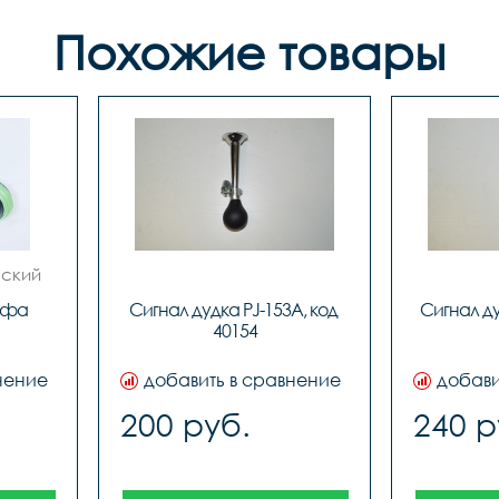
Похожие товары
ский 
-фа 
Сигнал дудка PJ-153A, код 
Сигнал ду
40154
нение
добавить в сравнение
добави
200 руб.
240 р