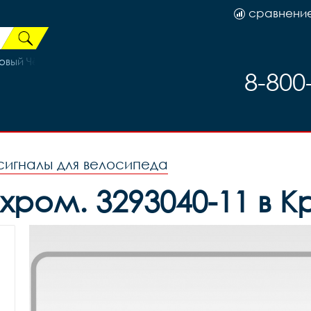
сравнени
вый Чёрный/Розовый 15р (на рост 141-160)
8-800
 сигналы для велосипеда
 хром. 3293040-11 в