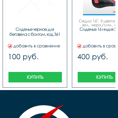
Седло 16", 3 цвета (
зел., черн./син., ч
красн.), NEW MO
Сиденье черное для 
Сиденье 16 индия 3
беговела с болтом, код 361
добавить в сравнение
добавить в срав
100 руб.
400 руб.
КУПИТЬ
КУПИТЬ