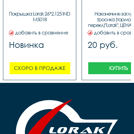
Покрышка Lorak 26*2,125 IND 
Наконечник-заглу
M5018
тросика (тормозн
перекл)"Lorak", ЦЕНА З
(100шт в бутылк
добавить в сравнение
добавить в срав
Новинка
20 руб.
СКОРО В ПРОДАЖЕ
КУПИТЬ