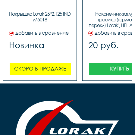
Покрышка Lorak 26*2,125 IND 
Наконечник-заглу
M5018
тросика (тормозн
перекл)"Lorak", ЦЕНА З
(100шт в бутылк
добавить в сравнение
добавить в срав
Новинка
20 руб.
СКОРО В ПРОДАЖЕ
КУПИТЬ