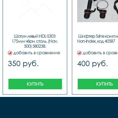
Шатун левый HDL-S303 
Шифтер Ssine комплек
175мм чёрн. сталь. (Nav. 
добавить в сравнение
добавить в срав
350 руб.
400 руб.
КУПИТЬ
КУПИТЬ