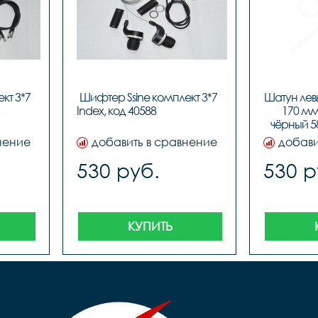
т 3*7 
Шифтер Ssine комплект 3*7 
Шатун лев
Non-index, код 40587				
Index, код 
170 мм 
чёрный 58
нение
добавить в сравнение
добави
530 руб.
530 р
КУПИТЬ