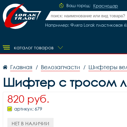
Ваш город:
Краснодар
Например: Фляга Lorak пластиковая 65
каталог товаров
Главная
Велозапчасти
Шифтеры ве
/
/
Шифтер с тросом ле
820 руб.
артикул: 679
НЕТ В НАЛИЧИИ