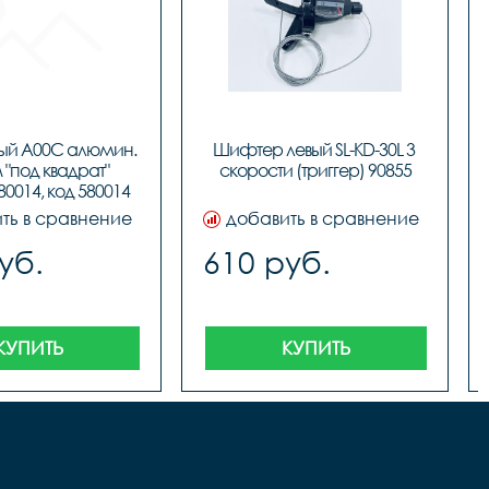
ый A00C алюмин. 
Шифтер левый SL-KD-30L 3 
																								
40588																	
"под квадрат" 
скорости (триггер) 90855
0014, код 580014
ть в сравнение
добавить в сравнение
уб.
610 руб.
КУПИТЬ
КУПИТЬ