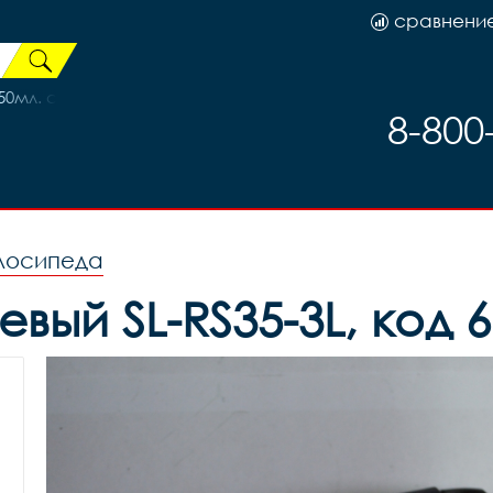
сравнени
0мл. синяя, код 41582
8-800
лосипеда
вый SL-RS35-3L, код 