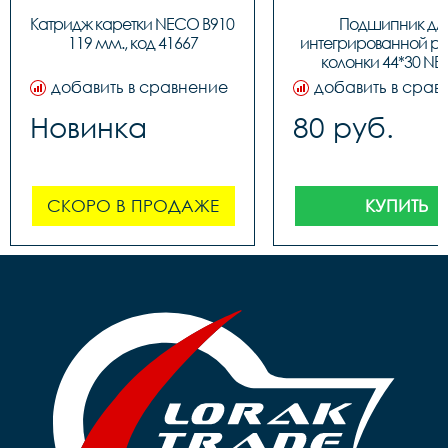
Катридж каретки NECO B910 
Подшипник для
119 мм., код 41667
интегрированной ру
колонки 44*30 NE
BBFHST11, код 91
добавить в сравнение
добавить в срав
Новинка
80 руб.
СКОРО В ПРОДАЖЕ
КУПИТЬ