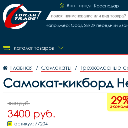
Ваш город:
Краснодар
Например: Обод 28/29 передний двой
каталог товаров
Главная
Самокаты
Трехколесные 
/
/
Самокат-кикборд He
29
4800 руб.
эконом
3400 руб.
артикул: 77204