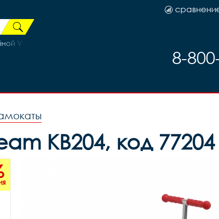
сравнени
ной V-Brake WZ-201 32H
8-800
самокаты
am KB204, код 77204
%
ия