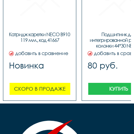
Катридж каретки NECO B910 
Подшипник для
119 мм., код 41667
интегрированной ру
колонки 44*30 NE
BBFHST11, код 91
добавить в сравнение
добавить в срав
Новинка
80 руб.
СКОРО В ПРОДАЖЕ
КУПИТЬ