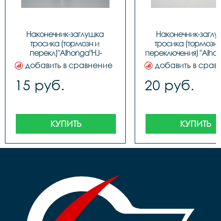
Наконечник-заглушка 
Наконечник-заглу
тросика (тормозн и 
тросика (тормозног
перекл)"Alhonga"HJ-
переключения) "Alhon
D1001,ЦЕНА ЗА 1шт., код 
D1001, код 31226
добавить в сравнение
добавить в срав
40706
15 руб.
20 руб.
КУПИТЬ
КУПИТЬ