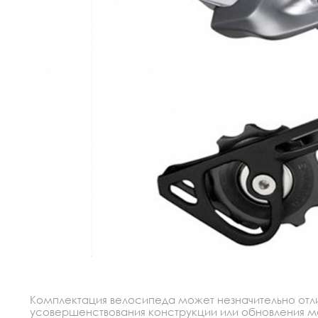
Комплектация велосипеда может незначительно отлич
усовершенствования конструкции или обновления моде