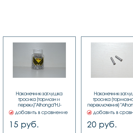
Наконечник-заглушка 
Наконечник-заглу
тросика (тормозн и 
тросика (тормозног
перекл)"Alhonga"HJ-
переключения) "Alhon
D1001,ЦЕНА ЗА 1шт., код 
D1001, код 31226
добавить в сравнение
добавить в срав
40706
15 руб.
20 руб.