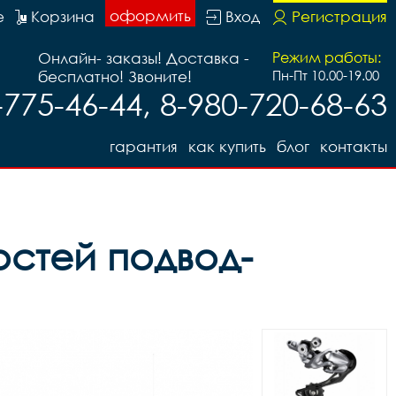
оформить
е
Корзина
Вход
Регистрация
Онлайн- заказы! Доставка -
Режим работы:
бесплатно! Звоните!
Пн-Пт 10.00-19.00
, насып подши.
-775-46-44, 8-980-720-68-63
гарантия
как купить
блог
контакты
остей подвод-