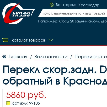
Ваш город:
Краснодар
Например: Обод 20 задний алюм. двойн
каталог товаров
Главная
Велозапчасти
Переключате
/
/
Перекл скор.задн. D
обратный в Красно
5860 руб.
артикул: 99105