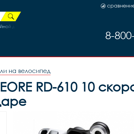
сравнени
ой для BMX, 48 отв, втулка SF-A45R сталь., гайка 14мм ось
8-800
ли на велосипед
EORE RD-610 10 скор
даре