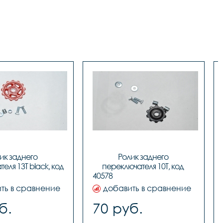
ик заднего 
Ролик заднего 
еля 13T black, код 
переключателя 10T, код 
0577												
40578			
ть в сравнение
добавить в сравнение
б.
70 руб.