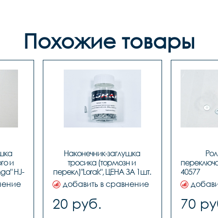
Похожие товары
шка 
Наконечник-заглушка 
Рол
о и 
тросика (тормозн и 
переключат
ga" HJ-
перекл)"Lorak", ЦЕНА ЗА 1шт. 
4
41
(100шт в бутылке)
нение
добавить в сравнение
добави
20 руб.
70 ру