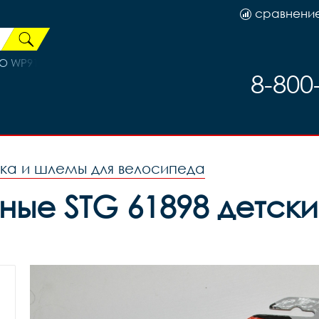
сравнени
 WP916, код 40216
8-800
ка и шлемы для велосипеда
ые STG 61898 детски