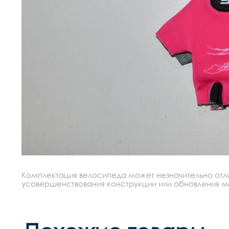
Комплектация велосипеда может незначительно отлич
усовершенствования конструкции или обновления моде