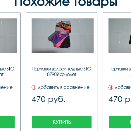
Похожие товары
ые STG 
Перчатки велосипедные STG 
Перчатки в
ат
87909 фиолет
нение
добавить в сравнение
добави
470 руб.
470 р
КУПИТЬ