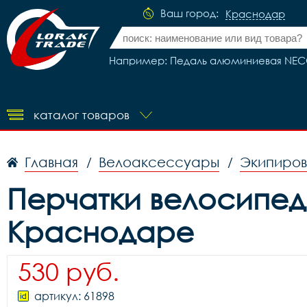
Ваш город:
Краснодар
Например: Педаль алюминиевая NECO
каталог товаров
Главная
Велоаксессуары
Экипиров
/
/
Перчатки велосипедн
Краснодаре
530 руб.
артикул: 61898