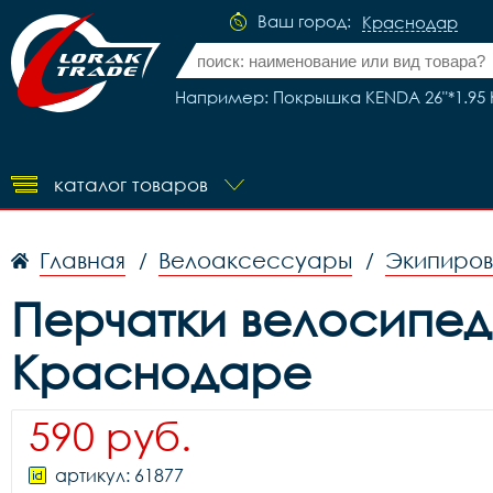
Ваш город:
Краснодар
Например: Покрышка KENDA 26"*1.95 K
каталог товаров
Главная
Велоаксессуары
Экипиров
/
/
Перчатки велосипед
Краснодаре
590 руб.
артикул: 61877