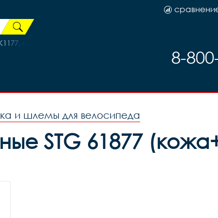
сравнени
1177, код 41622
8-800
ка и шлемы для велосипеда
ные STG 61877 (кожа