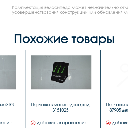
Комплектация велосипеда может незначительно отлич
усовершенствования конструкции или обновления моде
Похожие товары
ые STG 
Перчатки велосипедные, код 
Перчатки 
3151025
87905 дет
нение
добавить в сравнение
добави