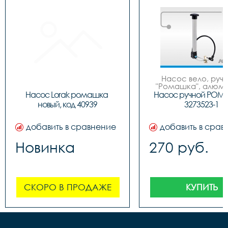
Насос вело, ручно
"Ромашка", алюмин
обратным толст
Насос Lorak ромашка 
Насос ручной РОМ
штоком, шланг 
новый, код 40939
3273523-1
наконечнико
добавить в сравнение
добавить в срав
Новинка
270 руб.
СКОРО В ПРОДАЖЕ
КУПИТЬ