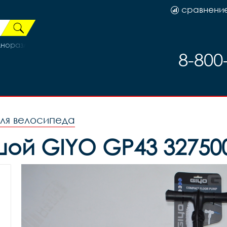
сравнени
лноразмерные для велосипедов FAT BIKE 26", комплект, код 
8-800
ля велосипеда
ой GIYO GP43 32750