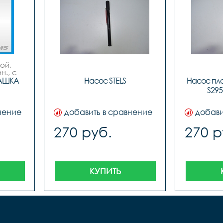
й, 
., с 
ым 
АШКА 
Насос STELS
Насос пла
с 
S295-
м
нение
добавить в сравнение
добави
270 руб.
270 р
КУПИТЬ