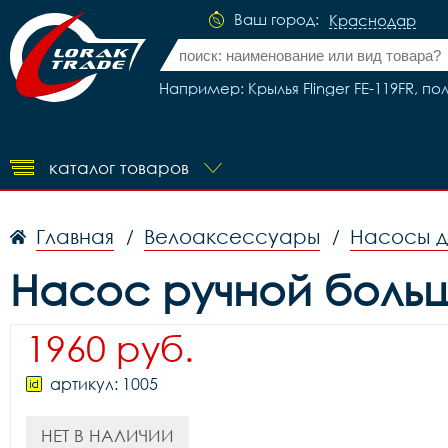
Ваш город:
Краснодар
Например: Крылья Flinger FE-119FR, по
каталог товаров
Главная
Велоаксессуары
Насосы д
/
/
Насос ручной больш
1960 руб.
артикул: 1005
НЕТ В НАЛИЧИИ