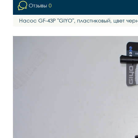
Отзывы
0
Насос GF-43Р "GIYO", пластиковый, цвет че