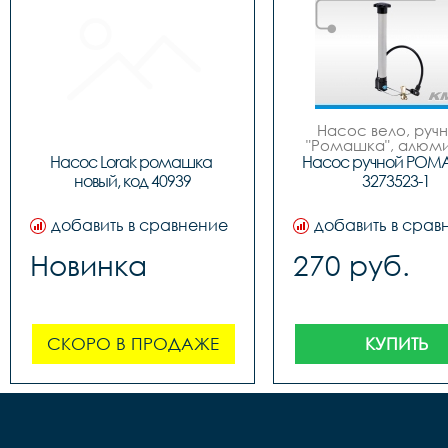
Насос вело, ручно
"Ромашка", алюмин
обратным толст
Насос Lorak ромашка 
Насос ручной РОМ
штоком, шланг 
новый, код 40939
3273523-1
наконечнико
добавить в сравнение
добавить в срав
Новинка
270 руб.
СКОРО В ПРОДАЖЕ
КУПИТЬ