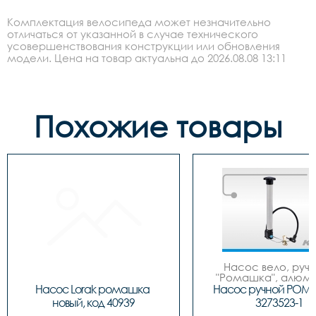
Комплектация велосипеда может незначительно
отличаться от указанной в случае технического
усовершенствования конструкции или обновления
модели. Цена на товар актуальна до 2026.08.08 13:11
Похожие товары
Насос вело, ручно
"Ромашка", алюмин
обратным толст
Насос Lorak ромашка 
Насос ручной РОМ
штоком, шланг 
новый, код 40939
3273523-1
наконечнико